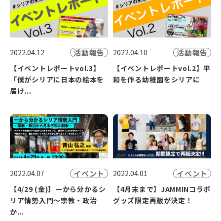
活動報告
活動報告
2022.04.12
2022.04.10
【イベントレポートvol.3】
【イベントレポートvol.2】平
「僕がシリアに日本の絵本を
和を作る幼稚園をシリアに
届け...
イベント
イベント
2022.04.07
2022.04.01
【4/29 (金)】一から分かるシ
【4月末まで】JAMMINコラボ
リア情勢入門～宗教・政治
グッズ限定再販が決定！
か...