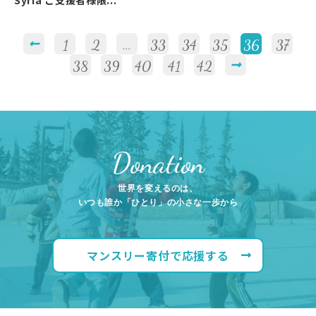
Syria ご支援者様限...
1
2
...
33
34
35
36
37
38
39
40
41
42
Donation
世界を変えるのは、
いつも誰か「ひとり」の小さな一歩から
マンスリー寄付で応援する