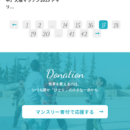
中】大阪マラソン2025 チャ
リ...
1
2
...
14
15
16
17
18
19
20
...
41
42
Donation
世界を変えるのは、
いつも誰か「ひとり」の小さな一歩から
マンスリー寄付で応援する