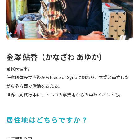
金澤 鮎香（かなざわ あゆか）
副代表理事。
任意団体設立直後からPiece of Syriaに関わり、本業と両立しな
がら多方面で活動を支える。
世界一周旅行中に、トルコの事業地からの中継イベントも。
居住地はどちらですか？
兵庫県姫路市