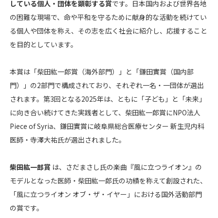
している個人・団体を顕彰する賞
です。日本国内および世界各地
の困難な現場で、命や平和を守るために献身的な活動を続けてい
る個人や団体を称え、その志を広く社会に紹介し、応援すること
を目的としています。
本賞は「柴田紘一郎賞（海外部門）」と「鎌田實賞（国内部
門）」の2部門で構成されており、それぞれ一名・一団体が選出
されます。第3回となる2025年は、ともに「子ども」と「未来」
に向き合い続けてきた実践者として、柴田紘一郎賞にNPO法人
Piece of Syria、鎌田實賞に岐阜県総合医療センター 新生児内科
医師・寺澤大祐氏が選出されました。
柴田紘一郎賞
は、さだまさし氏の楽曲『風に立つライオン』の
モデルとなった医師・柴田紘一郎氏の功績を称えて創設された、
「風に立つライオン オブ・ザ・イヤー」における国外活動部門
の賞です。