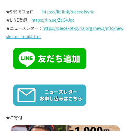
★SNSでフォロー：
https://lit.link/pieceofsyria
★LINE登録：
https://lin.ee/ZcG4Jqq
★ニュースレター：
https://piece-of-syria.org/news/info/new
sletter_mail.html
★ご寄付