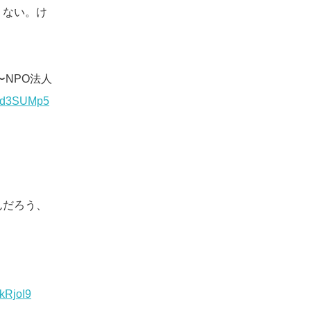
くない。け
〜NPO法人
/xKd3SUMp5
んだろう、
LkRjoI9