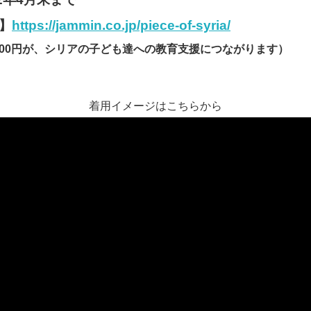
】
https://jammin.co.jp/piece-of-syria/
700円が、シリアの子ども達への教育支援につながります）
着用イメージはこちらから