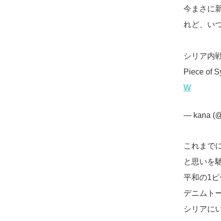
今まさに
れど、い
シリア内戦
Piece o
W
— kana (
これまで
と思いを
平和の1ピ
デニムト
シリアに