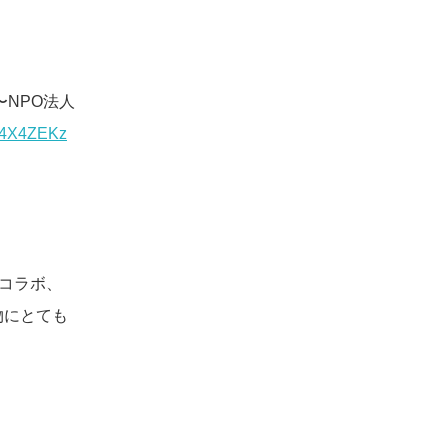
〜NPO法人
/ed4X4ZEKz
のコラボ、
物にとても