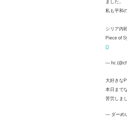
ました。
私も平和
シリア内戦
Piece o
O
— hc (@ch
大好きなP
本日まで
苦労しまし
— ダーめい 