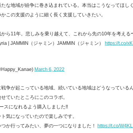
新たな地域が紛争に巻き込まれている。本当はこうなってほし
つかこの支援のように細く長く支援していきたい。
から11年。悲しみを乗り越えて、これから先の10年を考える
f Syria | JAMMIN（ジャミン）JAMMIN（ジャミン）
https://t.co
@Happy_Kanae)
March 6, 2022
に戦争が起こっている地域、続いている地域はどうなっている
馳せていたところにこのコラボ。
ースになれるよう購入しました‼️
ート気になっていたので楽しみです。
いつか行ってみたい、夢の一つになりました！
https://t.co/W4K