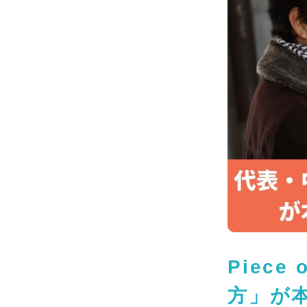
Piec
方」が